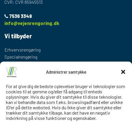
CVR: CVR 85945513
7536 3348
info@vejenrengoring.dk
Vi tilbyder
Erhvervsrengøring
Specialrengøring
Diamantpolering af gulve
Stenspecialisten.dk
Administrer samtykke
Genveje
For at give dig de bedste oplevelser bruger vi teknologier som
cookies til at gemme og/eller få adgang til enheds
oplysninger. Hvis du giver dit samtykke til disse teknologier,
Profil
kan vi behandle data som f.eks. browsingadfærd eller unikke
Kontakt
ID'er på dette websted. Hvis du ikke giver dit samtykke eller
trækker dit samtykke tilbage, kan det have en negativ
Vi bruger cookies til at sikre, at vi giver dig den bedste oplevelse på
indvirkning på visse funktioner og egenskaber.
Følg os
vores hjemmeside. Hvis du fortsætter med at bruge denne
hjemmeside, vil vi antage, at du accepterer brugen af cookies.